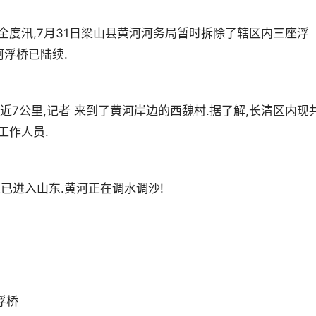
安全度汛,7月31日梁山县黄河河务局暂时拆除了辖区内三座浮
河浮桥已陆续.
近7公里,记者 来到了黄河岸边的西魏村.据了解,长清区内现
工作人员.
源已进入山东.黄河正在调水调沙!
浮桥