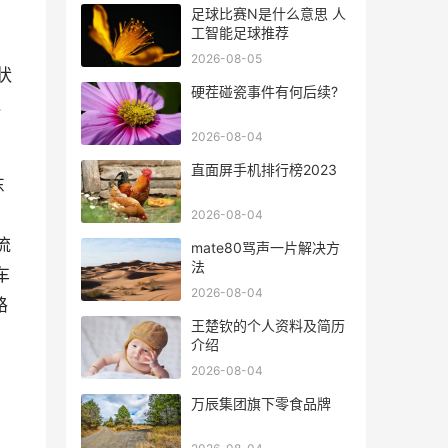
足球比赛N是什么意思 人
工智能足球推荐
、
2026-08-05
状
硬茬碰瓷事件有何后续?
.
2026-08-04
直面屏手机排行榜2023
东
、
2026-08-04
流
mate80骂声一片解决方
法
车
2026-08-04
路
王楚钦的个人资料及简历
介绍
2026-08-04
万辰集团旗下零食品牌