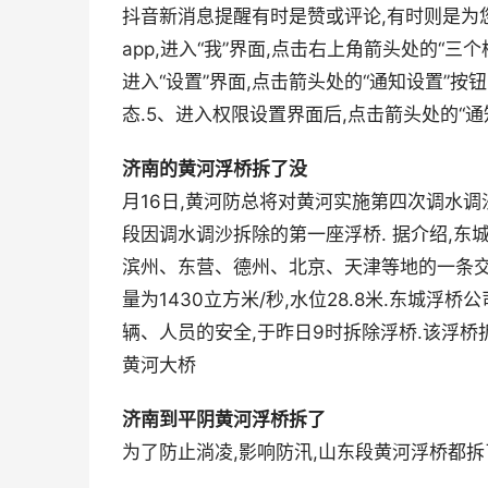
抖音新消息提醒有时是赞或评论,有时则是为您
app,进入“我”界面,点击右上角箭头处的“三
进入“设置”界面,点击箭头处的“通知设置”按
态.5、进入权限设置界面后,点击箭头处的“通
济南的黄河浮桥拆了没
月16日,黄河防总将对黄河实施第四次调水调
段因调水调沙拆除的第一座浮桥. 据介绍,
滨州、东营、德州、北京、天津等地的一条交通
量为1430立方米/秒,水位28.8米.东城
辆、人员的安全,于昨日9时拆除浮桥.该浮桥
黄河大桥
济南到平阴黄河浮桥拆了
为了防止淌凌,影响防汛,山东段黄河浮桥都拆