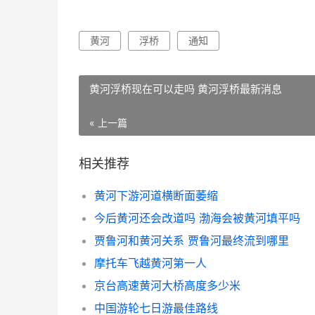
黄河
浮桥
通知
黄河浮桥现在可以走吗 黄河浮桥最新消息
« 上一篇
相关推荐
黄河下游河道横断面萎缩
今后黄河还会改道吗 渤海会被黄河填平吗
贾鲁河和黄河关系 贾鲁河最终流到哪里
摩托车飞越黄河第一人
京台高速黄河大桥高度多少米
中国游轮七日游最佳路线