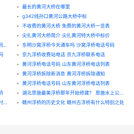
最长的黄河大桥在哪里
g342线孙口黄河公路大桥中标
不收费的黄河大桥 免费的黄河大桥一览表
尖扎黄河大桥简介 尖扎黄河特大桥中标价
开封柳园口浮桥国庆市期间是否通车,什么时间通车? 今天开封浮桥最新消息
东明沙窝浮桥今天通车吗 沙窝浮桥电话号码
吗
京九浮桥收费站电话 京九浮桥联系电话
黄河浮桥电话号码 山东黄河浮桥电话列表
黄河浮桥拆除新消息 黄河浮桥拆除通知
黄河浮桥电话号码 山东黄河浮桥电话列表
桥
湖北思施最美浮桥那年开始修建？ 恩施水上公路浮桥在哪
铁岭市昌图县三江口菜村浮桥收费合法吗？ 村委会收管理费合法吗
赣州浮桥的历史文化 赣州古浮桥有什么特别之处