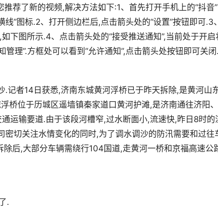
推荐了新的视频,解决方法如下:1、首先打开手机上的“抖音”
个横线”图标.2、打开侧边栏后,点击箭头处的“设置”按钮即可.3
钮,如下图所示.4、点击箭头处的“接受推送通知”,当前处于开启
知管理”.方框处可以看到“允许通知”,点击箭头处按钮即可关闭
沙.记者14日获悉,济南东城黄河浮桥已于昨天拆除,是黄河山
东城浮桥位于历城区遥墙镇秦家道口黄河护滩,是济南通往济阳
运输要道.由于该段河槽窄,过水断面小,流速快,昨日8时的
浮桥公司密切关注水情变化的同时,为了调水调沙的防汛需要和过往
拆除后,大部分车辆需绕行104国道,走黄河一桥和京福高速公
了.