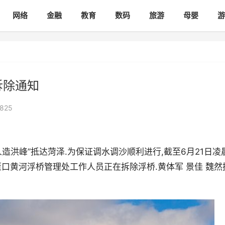
网络
金融
教育
数码
旅游
母婴
游
拆除通知
825
人造洪峰”抵达菏泽.为保证调水调沙顺利进行,截至6月21日凌晨
口黄河浮桥管理处工作人员正在拆除浮桥.黄体军 景佳 魏然