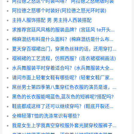
阿拉德之怒这个时装叫啥？ 阿拉德之怒绝版时装
阿拉德之怒哪个时装好(阿拉德之怒光环时装)
主持人服饰搭配 男 男主持人西装搭配
求推荐宫廷风风格的服装品牌？(宫廷风 te开头的牌子)
棉麻混纺布料是什么面料？(棉麻混纺是什么布料呀)
夏天穿百褶裙出门，穿黑色丝袜的话，还用穿打底裤吗？(春天穿裙子如何打底)
褶裥裙的工艺流程，仿照西服？(连衣裙褶裥画法)
水兵舞服装平时穿着适合吗？(水兵舞服装大全图片)
请问市面上轻奢女鞋有哪些呢？(轻奢女鞋厂家哪家好)
屌丝男士第四季第八集穿红色衣服的演员是谁，直接上图,如有知道，必有重谢(穿红色衣服送外卖av)
黑色的长衣服能喝蓝色,蓝灰色的短裤呢?搭配吗?
鞋底都成这样了还可以继续穿吗？(鞋底开裂还能穿吗)
全棉轻薄T恤的洗涤常识有哪些？
我是女生上学我真空穿校服外套光腿穿校服裤子光脚穿一字高跟凉鞋上学冬天就套一件羽绒服可以吗？