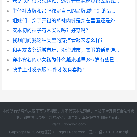
老婆以前很喜欢跳舞，还穿着丝袜超短裙去跳舞，我亲眼见过特别人摸她屁股，她这么做是为了好玩吗？
牛仔裤皮牌和吊牌都是自己的品牌,绣了别的品牌图案算不算犯法,算的话会怎么样？
姐妹们，穿了开裆的裤袜内裤是穿在里面还是外面？(开裆内裤是干什么用的)
安本初的袜子有人买过吗？好穿吗？
我想问问我这种类型的穿搭看起来怎么样？
和男友去邻近城市玩，沿海城市，衣服的话是选择裤子还是裙子好？？穿衣打扮的话怎么合适呢？
穿小背心的小女孩为什么越来越早,6-7岁有些已经穿上了,都没凸起就穿了真不明白？
快手上批发衣服50件才发有套路？
本站所有信息均来源于互联网搜集，并不代表本站观点，本站不对其真实合法性负
责。如有信息侵犯了您的权益，请告知，本站将立刻删除 Email：
kf@zuidongwo.com
Copyright © 2024
最懂我
All Rights Reserved.
辽ICP备2020013165号