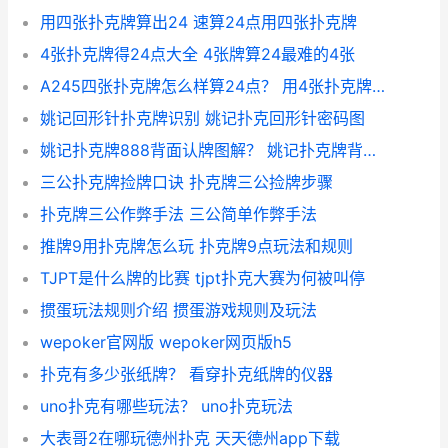
用四张扑克牌算出24 速算24点用四张扑克牌
4张扑克牌得24点大全 4张牌算24最难的4张
A245四张扑克牌怎么样算24点？ 用4张扑克牌算24点
姚记回形针扑克牌识别 姚记扑克回形针密码图
姚记扑克牌888背面认牌图解？ 姚记扑克牌背面图解 暗号
三公扑克牌捡牌口诀 扑克牌三公捡牌步骤
扑克牌三公作弊手法 三公简单作弊手法
推牌9用扑克牌怎么玩 扑克牌9点玩法和规则
TJPT是什么牌的比赛 tjpt扑克大赛为何被叫停
掼蛋玩法规则介绍 掼蛋游戏规则及玩法
wepoker官网版 wepoker网页版h5
扑克有多少张纸牌？ 看穿扑克纸牌的仪器
uno扑克有哪些玩法？ uno扑克玩法
大表哥2在哪玩德州扑克 天天德州app下载