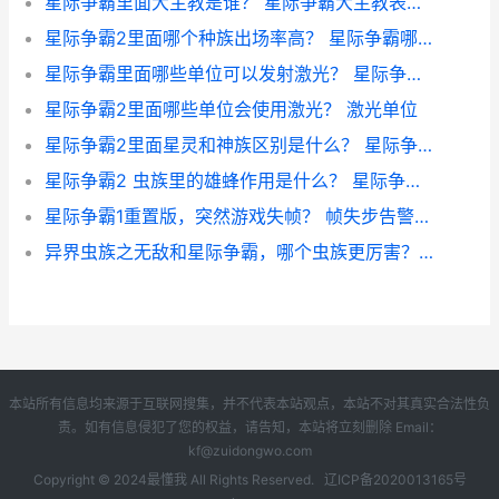
星际争霸里面大主教是谁？ 星际争霸大主教表情包
星际争霸2里面哪个种族出场率高？ 星际争霸哪个种族最强
星际争霸里面哪些单位可以发射激光？ 星际争霸2星灵单位
星际争霸2里面哪些单位会使用激光？ 激光单位
星际争霸2里面星灵和神族区别是什么？ 星际争霸星灵种介绍
星际争霸2 虫族里的雄蜂作用是什么？ 星际争霸2虫族玩法入门
星际争霸1重置版，突然游戏失帧？ 帧失步告警是什么意思
异界虫族之无敌和星际争霸，哪个虫族更厉害？ 异世之虫族无敌类似小说
本站所有信息均来源于互联网搜集，并不代表本站观点，本站不对其真实合法性负
责。如有信息侵犯了您的权益，请告知，本站将立刻删除 Email：
kf@zuidongwo.com
Copyright © 2024
最懂我
All Rights Reserved.
辽ICP备2020013165号