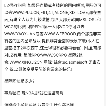
LZ很敬业啊! 如果是直播或者精彩的国内解说,星际你可
以去WWW.PLU.CN,F91,4T,ALONE,XD=LOVE,都在里
面,解说个人认为比较激情,包含大部分韩国MSL,OSL和
WCG的比赛. 看REP和第一人称VOD你可以去
WWW.YAOYUAN或者WWW.WFBROOD,两个都是非常
有名的国内星际战队,提供非常全面的录象下载(本人在
里面挖了2年东西了,还觉得很有必要再看看). 附加,可能
对LZ有用: 星际RPG:WWW.SCRPG 星际2综
合:WWW.XINGJI2CN 星际1综合:sc.aomeisoft 无毒安
全 祝LZ继续享受星际给你带来的快乐!
星际网址是多少?
事秀毡扫 玩NBA,那就在这里玩啊
谁能给个星际网址 我是新手什么都不懂