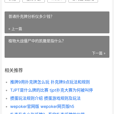
普通扑克牌分析仪多少钱？
« 上一篇
植物大战僵尸中的凯撒是指什么？
下一篇 »
相关推荐
推牌9用扑克牌怎么玩 扑克牌9点玩法和规则
TJPT是什么牌的比赛 tjpt扑克大赛为何被叫停
掼蛋玩法规则介绍 掼蛋游戏规则及玩法
wepoker官网版 wepoker网页版h5