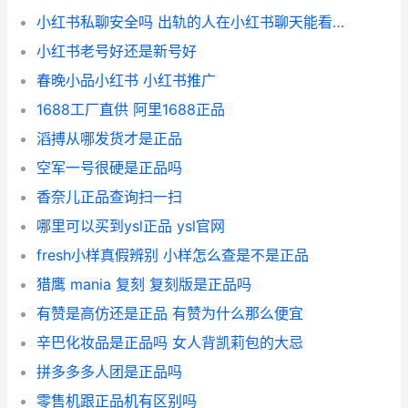
小红书私聊安全吗 出轨的人在小红书聊天能看到吗
小红书老号好还是新号好
春晚小品小红书 小红书推广
1688工厂直供 阿里1688正品
滔搏从哪发货才是正品
空军一号很硬是正品吗
香奈儿正品查询扫一扫
哪里可以买到ysl正品 ysl官网
fresh小样真假辨别 小样怎么查是不是正品
猎鹰 mania 复刻 复刻版是正品吗
有赞是高仿还是正品 有赞为什么那么便宜
辛巴化妆品是正品吗 女人背凯莉包的大忌
拼多多多人团是正品吗
零售机跟正品机有区别吗