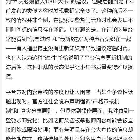
到"每天必须摄入1000大卡"的建议，但随后翻到她半年
前发布的类似内容时发现数据完全变了。这种前后不一
致的情况并非个例，在搜索某些热门话题时也会发现不
同时间点的信息存在矛盾。更有趣的是，在评论区里经
常能看到"信息过时"和"最新数据"两种声音交织在一起
——有人指出博主没有更新知识库导致建议落后时代，
也有人认为这种"过时"恰恰说明了平台信息更新机制的
滞后性。这种混乱的状态似乎让小红书质量变得难以捉
摸。
平台方对内容审核的态度也让人困惑。当某个争议性话
题出现时，官方往往会发布声明强调"严格审核机
制"和"真实分享原则"。但具体到操作层面，我注意到一
些微妙的变化：比如之前某些被举报的内容可能会被直
接删除或限流处理；而有些明显存在夸大宣传的信息却
能长期存在。这种选择性处理让很多用户开始怀疑平台