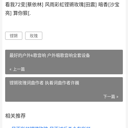
看我72变[蔡依林] 风雨彩虹铿锵玫瑰[田震] 暗香[沙宝
亮] 算你狠[.
铿锵
玫瑰
最好的户外k歌音响 户外唱歌音响全套设备
« 上一篇
铿锵玫瑰词曲作者 执着词曲作者许巍
下一篇 »
相关推荐