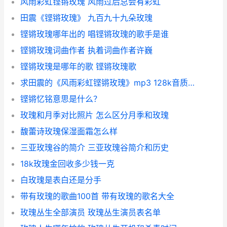
风雨彩虹铿锵玫瑰 风雨过后总会有彩虹
田震《铿锵玫瑰》 九百九十九朵玫瑰
铿锵玫瑰哪年出的 唱铿锵玫瑰的歌手是谁
铿锵玫瑰词曲作者 执着词曲作者许巍
铿锵玫瑰是哪年的歌 铿锵玫瑰歌
求田震的《风雨彩虹铿锵玫瑰》mp3 128k音质的就行 麻烦给个网pan谢谢
铿锵忆铭意思是什么？
玫瑰和月季对比照片 怎么区分月季和玫瑰
馥蕾诗玫瑰保湿面霜怎么样
三亚玫瑰谷的简介 三亚玫瑰谷简介和历史
18k玫瑰金回收多少钱一克
白玫瑰是表白还是分手
带有玫瑰的歌曲100首 带有玫瑰的歌名大全
玫瑰丛生全部演员 玫瑰丛生演员表名单