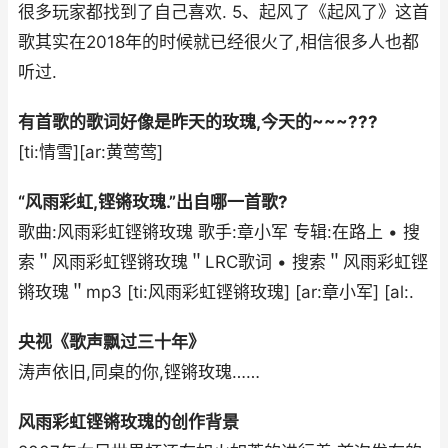
很多玩家都找到了自己喜欢. 5、起风了《起风了》这首
歌其实在2018年的时候就已经很火了,相信很多人也都
听过.
有首歌的歌词好像是昨天的玫瑰,今天的~~~???
[ti:情雪][ar:黄莺莺]
“风雨彩虹,铿锵玫瑰.”出自哪一首歌?
歌曲:风雨彩虹铿锵玫瑰 歌手:章小军 专辑:在路上 • 搜
索＂风雨彩虹铿锵玫瑰＂LRC歌词 • 搜索＂风雨彩虹铿
锵玫瑰＂mp3 [ti:风雨彩虹铿锵玫瑰] [ar:章小军] [al:.
央视《歌声飘过三十年》
涛声依旧,同桌的你,铿锵玫瑰……
风雨彩虹铿锵玫瑰的创作背景