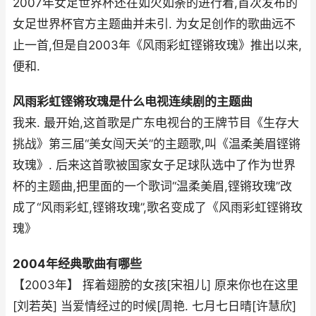
2007年女足世界杯还在如火如荼的进行着,首次发布的
女足世界杯官方主题曲并未引. 为女足创作的歌曲远不
止一首,但是自2003年《风雨彩虹铿锵玫瑰》推出以来,
便和.
风雨彩虹铿锵玫瑰是什么电视连续剧的主题曲
我来. 最开始,这首歌是广东电视台的王牌节目《生存大
挑战》第三届“美女闯天关”的主题歌,叫《温柔美眉铿锵
玫瑰》. 后来这首歌被国家女子足球队选中了作为世界
杯的主题曲,把里面的一个歌词“温柔美眉,铿锵玫瑰”改
成了“风雨彩虹,铿锵玫瑰”,歌名变成了《风雨彩虹铿锵玫
瑰》
2004年经典歌曲有哪些
【2003年】 挥着翅膀的女孩[宋祖儿] 原来你也在这里
[刘若英] 当爱情经过的时候[周艳. 七月七日晴[许慧欣]