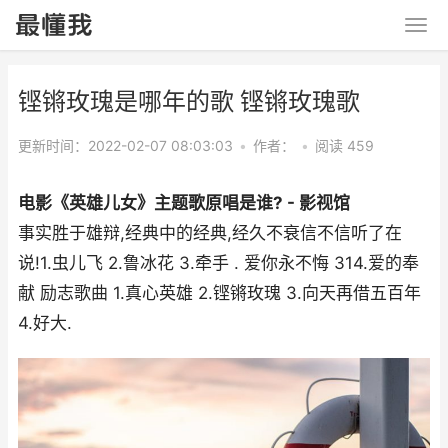
铿锵玫瑰是哪年的歌 铿锵玫瑰歌
更新时间：2022-02-07 08:03:03
•
作者：
•
阅读 459
电影《英雄儿女》主题歌原唱是谁? - 影视馆
事实胜于雄辩,经典中的经典,经久不衰信不信听了在
说!1.虫儿飞 2.鲁冰花 3.牵手 . 爱你永不悔 314.爱的奉
献 励志歌曲 1.真心英雄 2.铿锵玫瑰 3.向天再借五百年
4.好大.