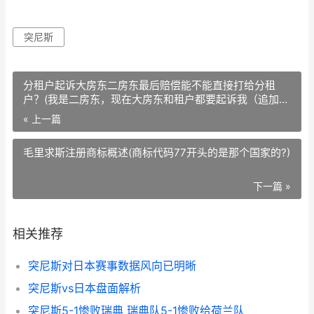
突尼斯
分租户起诉大房东二房东最后赔偿能不能直接打给分租
户？(我是二房东，现在大房东和租户都要起诉我（追加
50分）)
« 上一篇
毛里求斯注册商标概述(商标代码77开头的是那个国家的?)
下一篇 »
相关推荐
突尼斯对日本赛事数据风向已明晰
突尼斯vs日本盘面解析
突尼斯5-1惨败瑞典 瑞典队5-1惨败给荷兰队