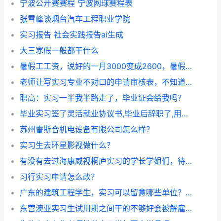
宁波公开赛赛程 宁波网球赛程表
张雪峰谈烟台汽车工程职业学院
实习报告 社会实践报告ai生成
大三寒假一般都干什么
暑假工工资，说好的一月3000变成2600，暑假工被坑？
老师让写实习专业不对口的申请审核表，不知道怎么写，求大神帮忙！！
职高：实习一半我半路走了，毕业证会给我吗？
毕业实习签了灵活就业协议书,毕业后辞职了,用给辅导员说吗?
苏州睿斯合机电设备有限公司怎么样？
实习生去环星影视做什么？
有没有去过海康威视桐庐实习的学长学姐们，待遇怎么样？？
习行实习申请怎么改？
广东的建筑工程学生，实习可以留意哪些单位？最好是获得广东省校企合作育人项目立项的。
东营澳亚实习生试用期之间干的不够好会被解雇吗？