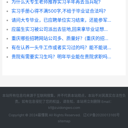
为什么大专生老师推荐实习半年再去当兵呢?
实习手册心得不满500字,不给于毕业证合法吗?
请问大专毕业，已应聘单位实习结束，还能参军吗？以后有啥好政策？
应届生实习被公司派出去驻地,回来拿毕业证想离职能不能报销机票？
重庆哪些招聘网站公司多、质量好？(重庆的招聘网站哪个好)
有在认养一头牛工作或者实习过的吗？能不能说说大概情况？
贵院有需要实习生吗？明年毕业能在贵院求职吗？
本站所有信息均来源于互联网搜集，并不代表本站观点，本站不对其真实合法性负
责。如有信息侵犯了您的权益，请告知，本站将立刻删除 Email：
kf@zuidongwo.com
Copyright © 2024
最懂我
All Rights Reserved.
辽ICP备2020013165号
sitemap