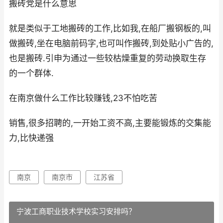
搬砖党是什么意思
就是类似于工地搬砖的工作,比如我,在船厂搬钢板的,叫
做搬砖,坐在电脑前码字,也可叫作搬砖,到处贴小广告的,
也是搬砖.引申为通过一些较枯燥重复的劳动换取生存
的一个群体.
在南京做什么工作比较赚钱,23不怕吃苦
销售,很多招聘的,一开始工资不高,主要能锻炼的交集能
力,比快递强
南京
南京市
江苏省
宁波工商职业技术学校实习安排吗？