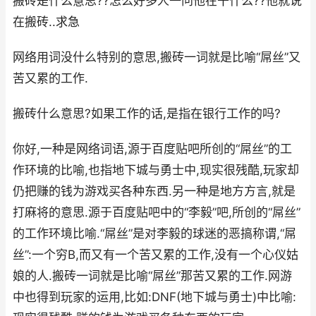
搬砖是什么意思??怎么好多人一问他在干什么??他就说
在搬砖..求急
网络用词没什么特别的意思,搬砖一词就是比喻“屌丝”又
苦又累的工作.
搬砖什么意思?如果工作的话,是指在银行工作的吗?
你好,一种是网络词语,源于百度贴吧所创的“屌丝”的工
作环境的比喻,也指地下城与勇士中,现实很残酷,玩家却
仍把赚的钱为游戏买各种东西.另一种是地方方言,就是
打麻将的意思.源于百度贴吧中的“李毅”吧,所创的“屌丝”
的工作环境比喻.“屌丝”是对李毅的球迷的恶搞称谓,“屌
丝”:一个穷B,而又有一个苦又累的工作,没有一个心仪姑
娘的人.搬砖一词就是比喻“屌丝”那苦又累的工作.网游
中也得到玩家的运用,比如:DNF(地下城与勇士)中比喻: