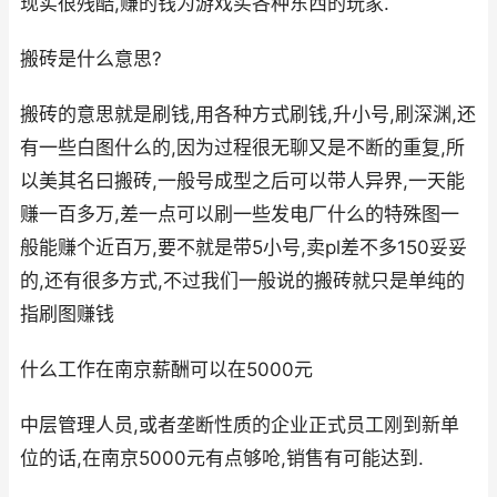
现实很残酷,赚的钱为游戏买各种东西的玩家.
搬砖是什么意思?
搬砖的意思就是刷钱,用各种方式刷钱,升小号,刷深渊,还
有一些白图什么的,因为过程很无聊又是不断的重复,所
以美其名曰搬砖,一般号成型之后可以带人异界,一天能
赚一百多万,差一点可以刷一些发电厂什么的特殊图一
般能赚个近百万,要不就是带5小号,卖pl差不多150妥妥
的,还有很多方式,不过我们一般说的搬砖就只是单纯的
指刷图赚钱
什么工作在南京薪酬可以在5000元
中层管理人员,或者垄断性质的企业正式员工刚到新单
位的话,在南京5000元有点够呛,销售有可能达到.