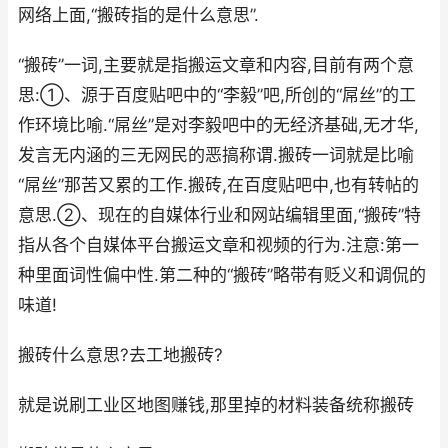
网络上面,“搬砖指的是什么意思”.
“搬砖”一词,主要就是指搬运文章和内容,目前有两个意
思:①、源于百度贴吧中的“李毅”吧,所创的“屌丝”的工
作环境比喻.“屌丝”是对李毅吧中的无经济基础,无才华,
发言无内涵的三无网民的恶搞称谓.搬砖一词就是比喻
“屌丝”那苦又累的工作.搬砖,在百度贴吧中,也有转帖的
意思.②、现在的自媒体行业和网站编辑里面,“搬砖”特
指从各个自媒体平台搬运文章和视频的行为.注意:第一
种里面词性偏中性.第二种的“搬砖”略带有贬义和调侃的
味道!
搬砖什么意思?去工地搬砖?
就是说刷工业区地图赚钱,那里掉的材料装备统称搬砖