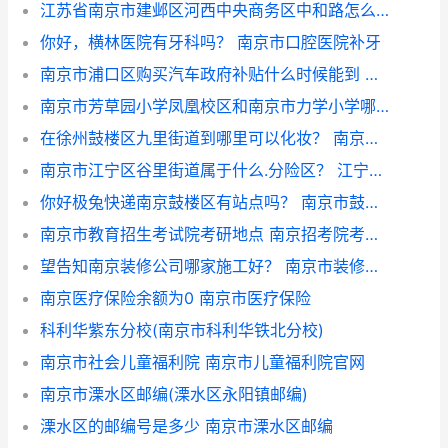
江苏省南京市建邺区河西中央商务区中和路怎么去 建邺是什么意思
你好，横林医院有牙科吗？ 南京市口腔医院补牙
南京市浦口区购买汽车政府补贴什么时候能到 汽车报废补贴多久到账
南京市芳草园小学凤凰校区和南京市力学小学哪个好? 南京芳草园小学排名
在徐州鼓楼区九里街道到哪里可以化妆？ 南京市鼓楼区湖南路街道
南京市江宁区谷里街道属于什么.分险区？ 江宁谷里厂房出售
你好极兔快递南京鼓楼区有站点吗？ 南京市鼓楼区邮编
南京市教育招生考试院考研地点 南京招考院考研考点
望告知南京装修公司哪家施工好？ 南京市装修施工时间表
南京医疗保险余额为0 南京市医疗保险
科利华紫东分校(南京市科利华铁北分校)
南京市社会儿童福利院 南京市儿童福利院官网
南京市溧水区邮编(溧水区永阳镇邮编)
溧水区的邮编号是多少 南京市溧水区邮编