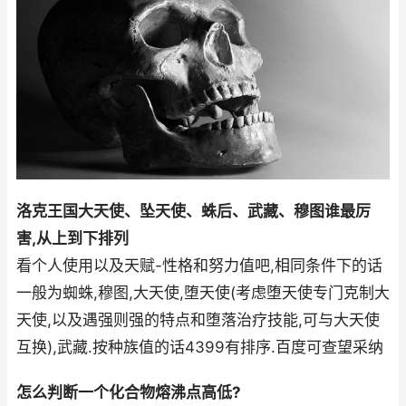
洛克王国大天使、坠天使、蛛后、武藏、穆图谁最厉
害,从上到下排列
看个人使用以及天赋-性格和努力值吧,相同条件下的话
一般为蜘蛛,穆图,大天使,堕天使(考虑堕天使专门克制大
天使,以及遇强则强的特点和堕落治疗技能,可与大天使
互换),武藏.按种族值的话4399有排序.百度可查望采纳
怎么判断一个化合物熔沸点高低?