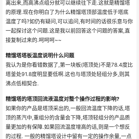
离出来,而高沸点组分就可以继续往下走.这就是精馏塔
的原理.现在你明白了为什么精馏塔顶部温度低于塔底
温度了吗?如仍有疑问,可以追问,有时间的话很乐意与你
一起探讨这个问题.这是我以前回答这个问题的答案,直
接复制过来的.呵呵呵~~
精馏塔塔板温度说明什么问题
我认为是你看错数据了,第一块板(塔顶处)不是78.4度比
塔釜处91.8度明显要低啊.这也与塔顶处轻组分多,则其
沸点低相契合.
精馏塔的塔顶回流液温度对整个操作过程的影响?
如果你的产品是塔顶采出的,一般回流温度下降的话,塔
顶的蒸汽中,重组分的含量会下降,塔顶轻组分的产品质
量更加的有保障.如果回流温度增高的话,则是一个想反
的过程. 一般的精馏塔设计中留有一定的操作余量,一点