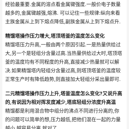
经验最重要.金属的溶点看金属键强度.一般价电子数量
越多的,金属键越强,熔沸. 可以记住一些规律:纵向来看
主族金属从上到下熔点降低,副族金属从上到下熔点升.
精馏塔操作压力增大,塔顶塔釜的温度怎么变化
精馏塔压力升高,一般由两个原因引起.一是热量供给过
大,另一个是轻组分含量过高.当热量供给过大时,塔顶塔
釜的温度均有不同程度的升高,直接减少热量就可以解
决.如果精馏塔内轻组分含量过高,则塔顶塔釜的温度较
正常生产时有降低趋势,则直接加大轻组分采出量即可.
二元精馏塔操作压力上升,塔釜温度怎么变化?又说升高
的,有说因为相对挥发度减少,塔底轻组分浓度升高温
精馏都是利用混合物中组分的沸点不同进行分离的,你
的问题可以简单的想,压力越低,把他们混在一起的力量
越小,越容易分离,就对了.