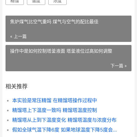
精馏
温度
浓度
焦炉煤气比空气重吗 煤气与空气的配比最佳
« 上一篇
操作中是如何控制塔釜液面 塔釜液位过高如何调整
下一篇 »
相关推荐
本实验是常压精馏 在精馏塔操作过程中
精馏塔上下温度一致吗 精馏塔温度控制
精馏塔从上到下温度变化 精馏塔温度与浓度分布
假如全球气温下降6度 如果地球温度下降5度会怎样