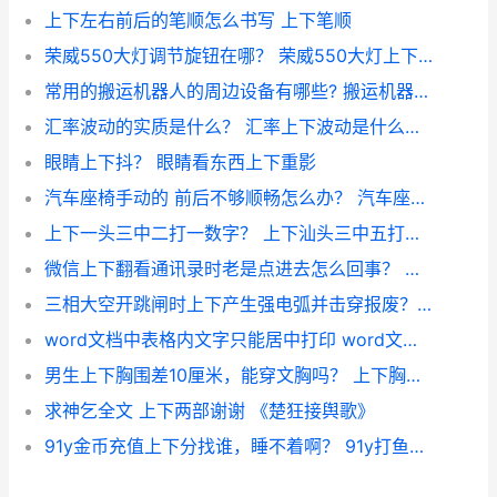
上下左右前后的笔顺怎么书写 上下笔顺
荣威550大灯调节旋钮在哪？ 荣威550大灯上下调节
常用的搬运机器人的周边设备有哪些? 搬运机器人上下料机器人
汇率波动的实质是什么？ 汇率上下波动是什么原因
眼睛上下抖？ 眼睛看东西上下重影
汽车座椅手动的 前后不够顺畅怎么办？ 汽车座椅上下调节坏了
上下一头三中二打一数字？ 上下汕头三中五打一数字
微信上下翻看通讯录时老是点进去怎么回事？ 微信通讯录下载
三相大空开跳闸时上下产生强电弧并击穿报废？ 空气开关跳闸声音很大
word文档中表格内文字只能居中打印 word文档表格中的字怎么上下居中
男生上下胸围差10厘米，能穿文胸吗？ 上下胸围差对照表
求神乞全文 上下两部谢谢 《楚狂接舆歌》
91y金币充值上下分找谁，睡不着啊？ 91y打鱼游戏上下分微信