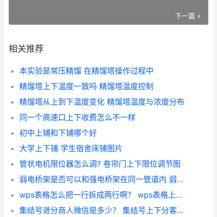
下一篇 »
相关推荐
本实验是常压精馏 在精馏塔操作过程中
精馏塔上下温度一致吗 精馏塔温度控制
精馏塔从上到下温度变化 精馏塔温度与浓度分布
同一个高速口上下收费怎么不一样
初中上铺和下铺哪个好
大学上下铺 学生宿舍床铺图片
管状电机限位器怎么调? 卷帘门上下限位调节图
弱电桥架是否可以和强电桥架在同一管道内 弱电桥架强电桥架上下
wps表格怎么把一行拆成两行啊？ wps表格上下两行互换
集结号退分商人微信是多少？ 集结号上下分客服微信