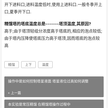
开下进料口;进料温度低时,使用上进料口.一般冬季开上
口,夏季开下口.
精馏塔的塔底温度总是-------塔顶温度,其原因?
高于;由于塔顶轻组分浓度高于塔底的,相应的泡点较低;
由于塔内压降使塔底压力高于塔顶,因而塔底的泡点较
高
精馏
上下
温度
操作中是如何控制塔釜液面 塔釜液位过高如何调整
« 上一篇
本实验是常压精馏 在精馏塔操作过程中